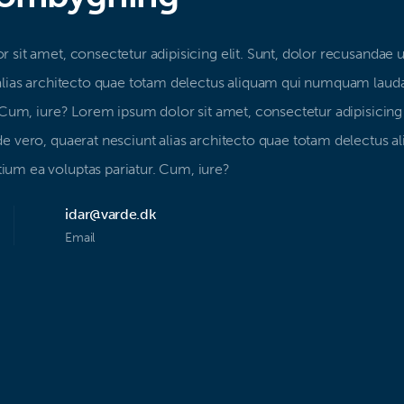
 sit amet, consectetur adipisicing elit. Sunt, dolor recusandae 
alias architecto quae totam delectus aliquam qui numquam laud
 Cum, iure? Lorem ipsum dolor sit amet, consectetur adipisicing e
e vero, quaerat nesciunt alias architecto quae totam delectus a
um ea voluptas pariatur. Cum, iure?
idar@varde.dk
Email