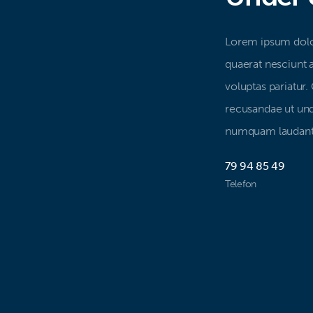
Lorem ipsum dolor
quaerat nesciunt 
voluptas pariatur.
recusandae ut und
numquam laudanti
79 94 85 49
Telefon