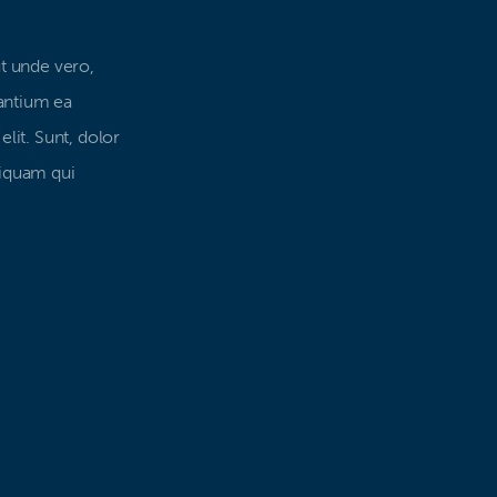
ut unde vero,
antium ea
lit. Sunt, dolor
liquam qui