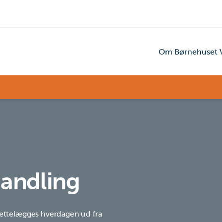
Om Børnehuset V
Handling
rettelægges hverdagen ud fra