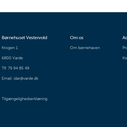
Børnehuset Vestervold
Om os
Ad
Krogen 1
Om børnehaven
Pr
6800 Varde
Ko
Tlf. 79 94 85 49
Email: idar@varde.dk
Tilgængelighedserklæring