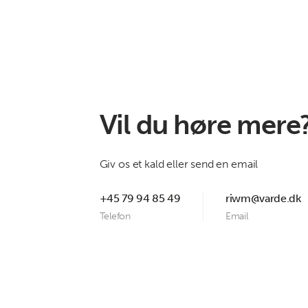
Vil du høre mere
Giv os et kald eller send en email
+45 79 94 85 49
riwm@varde.dk
Telefon
Email