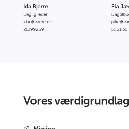
Ida Bjerre
Pia Jæ
Daglig leder
Dagtilbu
idar@varde.dk
plke@va
21299239
51 21 35
Vores værdigrundla
Mission