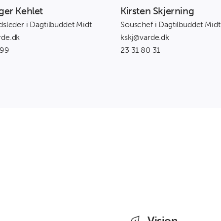
ger Kehlet
Kirsten Skjerning
dsleder i Dagtilbuddet Midt
Souschef i Dagtilbuddet Midt
rde.dk
kskj@varde.dk
 99
23 31 80 31
g
Vision