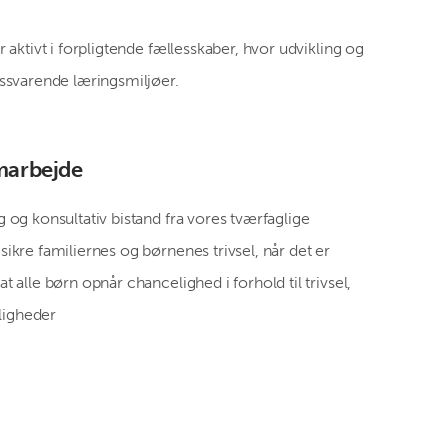
r aktivt i forpligtende fællesskaber, hvor udvikling og
dssvarende læringsmiljøer.
marbejde
g og konsultativ bistand fra vores tværfaglige
sikre familiernes og børnenes trivsel, når det er
t alle børn opnår chancelighed i forhold til trivsel,
ligheder