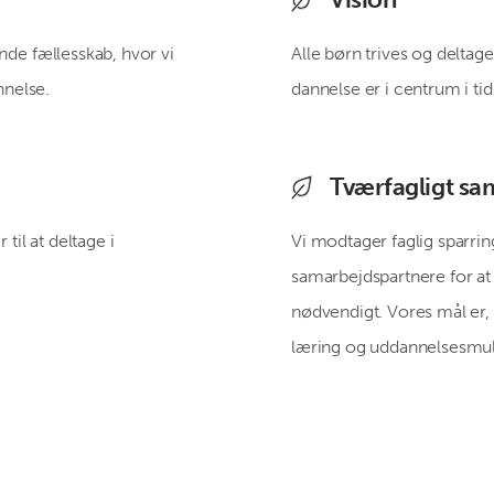
nde fællesskab, hvor vi
Alle børn trives og deltage
nnelse.
dannelse er i centrum i ti
Tværfagligt sa
til at deltage i
Vi modtager faglig sparrin
samarbejdspartnere for at 
nødvendigt. Vores mål er, a
læring og uddannelsesmu