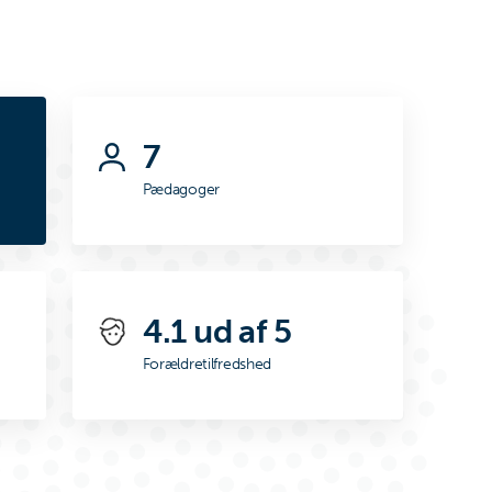
7
Pædagoger
4.1 ud af 5
Forældretilfredshed