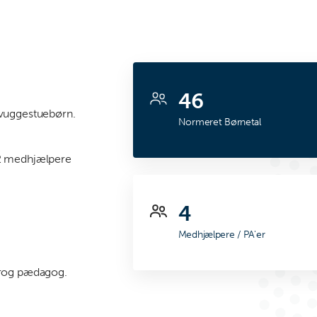
46
 vuggestuebørn.
Normeret Børnetal
 2 medhjælpere
4
Medhjælpere / PA'er
prog pædagog.