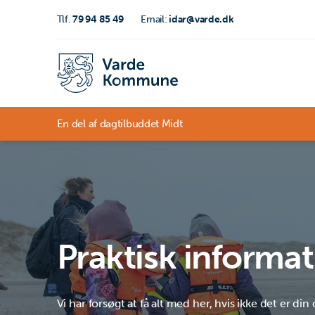
Tlf.
79 94 85 49
Email:
idar@varde.dk
En del af dagtilbuddet Midt
Praktisk informa
Vi har forsøgt at få alt med her, hvis ikke det er din