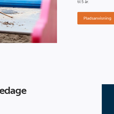
til 5 år.
Pladsanvisning
kedage