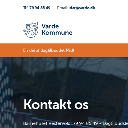
Tlf.
79 94 85 49
Email:
idar@varde.dk
En del af dagtilbuddet Midt
Kontakt os
Børnehuset Vestervold: 79 94 85 49 - Dagtilbudsle