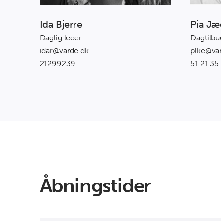
Ida Bjerre
Pia Jæ
Daglig leder
Dagtilbu
idar@varde.dk
plke@va
21299239
51 21 35
Åbningstider