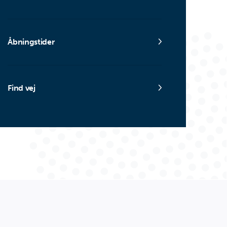
Åbningstider
Find vej