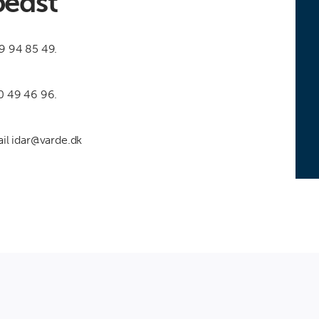
bedst
79 94 85 49.
20 49 46 96.
ail idar@varde.dk