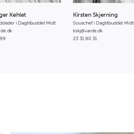
ger Kehlet
Kirsten Skjerning
dsleder i Dagtilbuddet Midt
Souschef i Dagtilbuddet Midt
rde.dk
kskj@varde.dk
 99
23 31 80 31