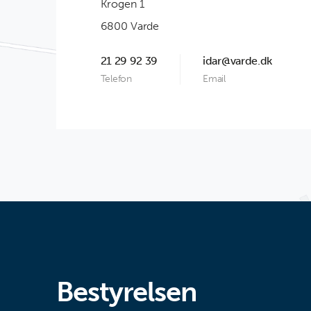
Krogen 1
6800 Varde
21 29 92 39
idar@varde.dk
Telefon
Email
Bestyrelsen